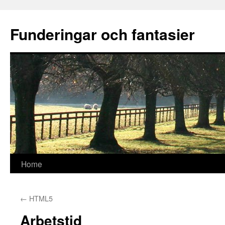
Funderingar och fantasier
Skip
Home
to
←
HTML5
content
Arbetstid