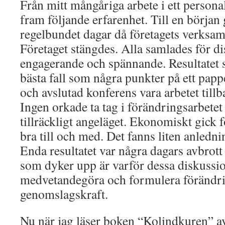
Från mitt mångåriga arbete i ett persona
fram följande erfarenhet. Till en börja
regelbundet dagar då företagets verksam
Företaget stängdes. Alla samlades för d
engagerande och spännande. Resultatet s
bästa fall som några punkter på ett pap
och avslutad konferens vara arbetet tillb
Ingen orkade ta tag i förändringsarbetet 
tillräckligt angeläget. Ekonomiskt gick 
bra till och med. Det fanns liten anledni
Enda resultatet var några dagars avbrott
som dyker upp är varför dessa diskussio
medvetandegöra och formulera förändrin
genomslagskraft.
Nu när jag läser boken “Kolindkuren” a