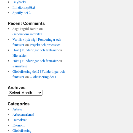
Buybacks
Inflationsspöket
Spotify del 2
Recent Comments
Saga Ingrid Berlin
on
Generationskamraten
Vart är vi på väg | Funderingar och
fantasier
on
Projekt och processer
Höst | Funderingar och fantasier
on
Hierarkier
Höst | Funderingar och fantasier
on
Samarbete
Globalisering del 2 | Funderingar och
fantasier
on
Globalisering del 1
Archives
Archives
Categories
Arbete
Arbetsmarknad
Demokrati
Ekonomi
Globalisering