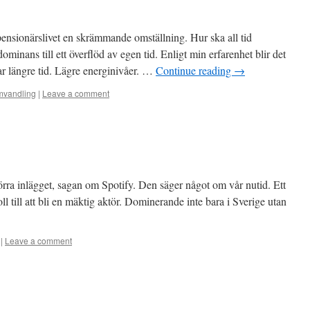
sionärslivet en skrämmande omställning. Hur ska all tid
dominans till ett överflöd av egen tid. Enligt min erfarenhet blir det
tar längre tid. Lägre energinivåer. …
Continue reading
→
mvandling
|
Leave a comment
förra inlägget, sagan om Spotify. Den säger något om vår nutid. Ett
ll till att bli en mäktig aktör. Dominerande inte bara i Sverige utan
|
Leave a comment