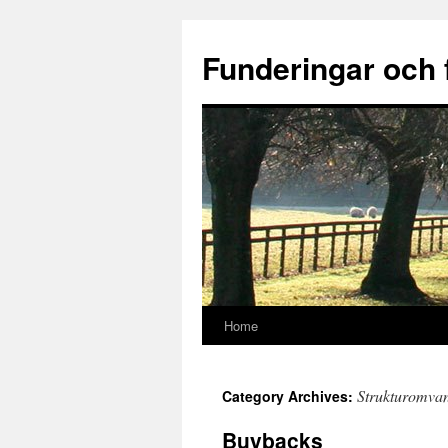
Funderingar och 
Home
Skip
to
Strukturomvan
Category Archives:
content
Buybacks