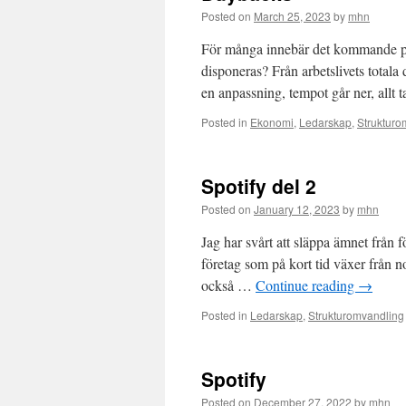
Posted on
March 25, 2023
by
mhn
För många innebär det kommande pen
disponeras? Från arbetslivets totala 
en anpassning, tempot går ner, allt 
Posted in
Ekonomi
,
Ledarskap
,
Strukturo
Spotify del 2
Posted on
January 12, 2023
by
mhn
Jag har svårt att släppa ämnet från 
företag som på kort tid växer från no
också …
Continue reading
→
Posted in
Ledarskap
,
Strukturomvandling
Spotify
Posted on
December 27, 2022
by
mhn