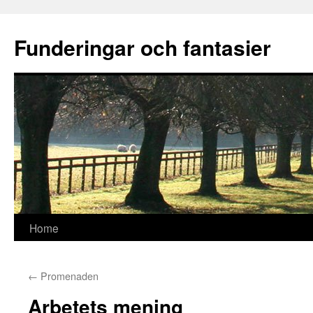
Funderingar och fantasier
Skip
Home
to
←
Promenaden
content
Arbetets mening