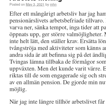
Posted on
May 3, 2021
by
mhn
Efter ett mångårigt arbetsliv har jag ham
pensionärslivets arbetsbefriade tillvaro. 
varva ner, sänka tempot, inga tider att p
öppnats upp, ger större valmöjligheter.
inte helt lätt, den ställer krav. Ersätta l
tvångströja med aktiviteter som känns 
andra sida är att befinna sig på det ändli
Tvingas lämna tillbaka de förmågor som
uppväxten. Men det kunde varit värre. 
riktas till de som engagerade sig och st
av en allmän pension. De gjorde min nuv
möjlig.
När jag inte längre tillhör arbetslivet f