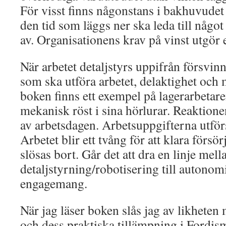
För visst finns någonstans i bakhuvudet 
den tid som läggs ner ska leda till någo
av. Organisationens krav på vinst utgör e
När arbetet detaljstyrs uppifrån försvinn
som ska utföra arbetet, delaktighet och 
boken finns ett exempel på lagerarbetar
mekanisk röst i sina hörlurar. Reaktione
av arbetsdagen. Arbetsuppgifterna utförs
Arbetet blir ett tvång för att klara försör
slösas bort. Går det att dra en linje mel
detaljstyrning/robotisering till autonom
engagemang.
När jag läser boken slås jag av likhete
och dess praktiska tillämpning i Fordis