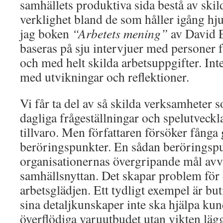
samhällets produktiva sida bestå av skil
verklighet bland de som håller igång hj
jag boken
“Arbetets mening”
av David 
baseras på sju intervjuer med personer f
och med helt skilda arbetsuppgifter. In
med utvikningar och reflektioner.
Vi får ta del av så skilda verksamheter
dagliga frågeställningar och spelutveckl
tillvaro. Men författaren försöker fån
beröringspunkter. En sådan beröringspu
organisationernas övergripande mål avv
samhällsnyttan. Det skapar problem för
arbetsglädjen. Ett tydligt exempel är b
sina detaljkunskaper inte ska hjälpa kund
överflödiga varuutbudet utan vikten läg