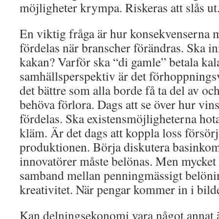
möjligheter krympa. Riskeras att slås ut
En viktig fråga är hur konsekvenserna 
fördelas när branscher förändras. Ska in
kakan? Varför ska “di gamle” betala kalas
samhällsperspektiv är det förhoppningsv
det bättre som alla borde få ta del av o
behöva förlora. Dags att se över hur vins
fördelas. Ska existensmöjligheterna hot
kläm. Är det dags att koppla loss försör
produktionen. Börja diskutera basinkom
innovatörer måste belönas. Men mycket t
samband mellan penningmässigt belöni
kreativitet. När pengar kommer in i bilde
Kan delningsekonomi vara något annat ä