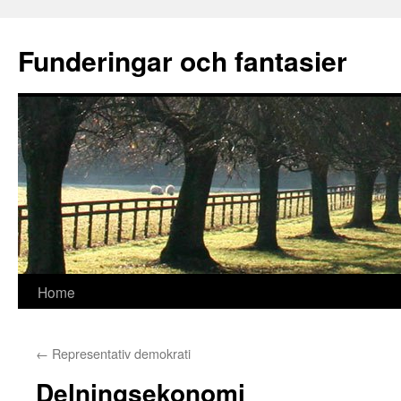
Funderingar och fantasier
Skip
Home
to
←
Representativ demokrati
content
Delningsekonomi