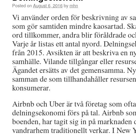
Posted on
August 6, 2016
by
mhn
Vi använder orden för beskrivning av s
som gör samtiden mindre kaosartad. Ska
ord tillkommer, andra blir föråldrade oc
Varje år listas ett antal nyord. Delnings
från 2015. Avsikten är att beskriva en ny
samhälle. Vilande tillgångar eller resurse
Ägandet ersätts av det gemensamma. Ny
samman de som tillhandahåller resurse
konsumerar.
Airbnb och Uber är två företag som oft
delningsekonomi förs på tal. Airbnb so
boenden, har tagit sig in på marknaden 
vandrarhem traditionellt verkar. I New 