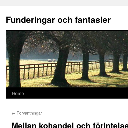
Funderingar och fantasier
Skip
Home
to
←
Förväntningar
content
Mellan kohandel och förintels